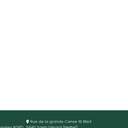
Rue de la grande Cense 16 Bte3
 données RGPD
5640 Saint-Gérard (Mettet)