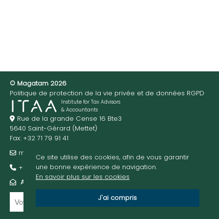
© Magatam 2026
Politique de protection de la vie privée et de données RGPD
Institute for Tax Advisors
& Accountants
Rue de la grande Cense 16 Bte3
5640 Saint-Gérard (Mettet)
Fax: +32 71 79 91 41
m@gatam.be
Ce site utilise des cookies, afin de vous garantir
une bonne expérience de navigation.
+32 474 95 01 52
En savoir plus sur les cookies
ABONNEZ-VOUS À NOTRE NEWSLETTER
J'ai compris