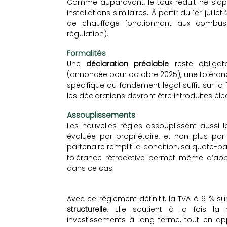
Comme auparavant, le taux réduit ne s’app
installations similaires. À partir du 1er juill
de chauffage fonctionnant aux combusti
régulation).
Formalités
Une
déclaration préalable
reste obligato
(annoncée pour octobre 2025), une toléranc
spécifique du fondement légal suffit sur la f
les déclarations devront être introduites él
Assouplissements
Les nouvelles règles assouplissent aussi 
évaluée par propriétaire, et non plus par
partenaire remplit la condition, sa quote-par
tolérance rétroactive permet même d’appli
dans ce cas.
Avec ce règlement définitif, la TVA à 6 % s
structurelle
. Elle soutient à la fois la
investissements à long terme, tout en appo