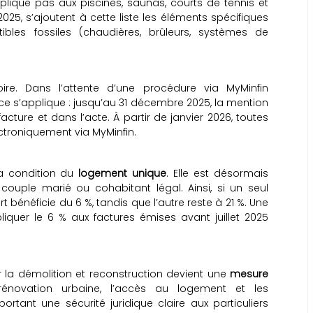
lique pas aux piscines, saunas, courts de tennis et
et 2025, s’ajoutent à cette liste les éléments spécifiques
bles fossiles (chaudières, brûleurs, systèmes de
ire. Dans l’attente d’une procédure via MyMinfin
e s’applique : jusqu’au 31 décembre 2025, la mention
acture et dans l’acte. À partir de janvier 2026, toutes
ectroniquement via MyMinfin.
la condition du
logement unique
. Elle est désormais
 couple marié ou cohabitant légal. Ainsi, si un seul
t bénéficie du 6 %, tandis que l’autre reste à 21 %. Une
quer le 6 % aux factures émises avant juillet 2025
ur la démolition et reconstruction devient une
mesure
 rénovation urbaine, l’accès au logement et les
rtant une sécurité juridique claire aux particuliers