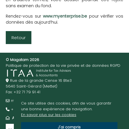
sans examen du fond.
Rendez-vous sur
www.myenterprise.be
pour vérifier vos
données dès aujourd’hui.
Retour
© Magatam 2026
Politique de protection de la vie privée et de données RGPD
Institute for Tax Advisors
& Accountants
Rue de la grande Cense 16 Bte3
5640 Saint-Gérard (Mettet)
Fax: +32 71 79 91 41
m@gatam.be
Ce site utilise des cookies, afin de vous garantir
une bonne expérience de navigation.
+32 474 95 01 52
En savoir plus sur les cookies
ABONNEZ-VOUS À NOTRE NEWSLETTER
J'ai compris