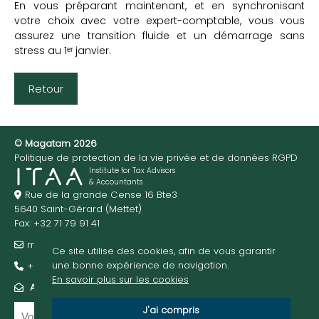
En vous préparant maintenant, et en synchronisant
votre choix avec votre expert-comptable, vous vous
assurez une transition fluide et un démarrage sans
stress au 1ᵉʳ janvier.
Retour
© Magatam 2026
Politique de protection de la vie privée et de données RGPD
Institute for Tax Advisors
& Accountants
Rue de la grande Cense 16 Bte3
5640 Saint-Gérard (Mettet)
Fax: +32 71 79 91 41
m@gatam.be
Ce site utilise des cookies, afin de vous garantir
une bonne expérience de navigation.
+32 474 95 01 52
En savoir plus sur les cookies
ABONNEZ-VOUS À NOTRE NEWSLETTER
J'ai compris