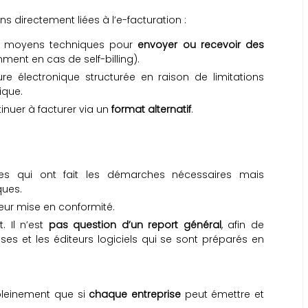
s directement liées à l’e-facturation :
es moyens techniques pour
envoyer ou recevoir des
ent en cas de self-billing).
re électronique structurée en raison de limitations
ique.
tinuer à facturer via un
format alternatif
.
es qui ont fait les démarches nécessaires mais
ques.
eur mise en conformité.
. Il n’est
pas question d’un report général
, afin de
rises et les éditeurs logiciels qui se sont préparés en
 pleinement que si
chaque entreprise
peut émettre et