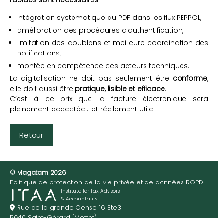
rapides sont nécessaires
:
intégration systématique du PDF dans les flux PEPPOL,
amélioration des procédures d’authentification,
limitation des doublons et meilleure coordination des
notifications,
montée en compétence des acteurs techniques.
La digitalisation ne doit pas seulement être
conforme
,
elle doit aussi être
pratique, lisible et efficace
.
C’est à ce prix que la facture électronique sera
pleinement acceptée… et réellement utile.
Retour
© Magatam 2026
Politique de protection de la vie privée et de données RGPD
Institute for Tax Advisors
& Accountants
Rue de la grande Cense 16 Bte3
5640 Saint-Gérard (Mettet)