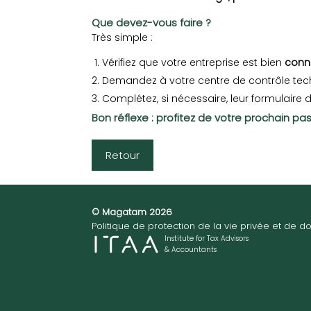
Que devez-vous faire ?
Très simple :
Vérifiez que votre entreprise est bien
conn
Demandez à votre centre de contrôle techn
Complétez, si nécessaire, leur formulaire d
Bon réflexe
: profitez de votre prochain p
Retour
© Magatam 2026
Politique de protection de la vie privée et de
Institute for Tax Advisors
& Accountants