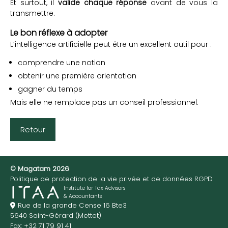
Et surtout, il
valide chaque réponse
avant de vous la
transmettre.
Le bon réflexe à adopter
L’intelligence artificielle peut être un excellent outil pour :
comprendre une notion
obtenir une première orientation
gagner du temps
Mais elle ne remplace pas un conseil professionnel.
Retour
© Magatam 2026
Politique de protection de la vie privée et de données RGPD
Institute for Tax Advisors
& Accountants
Rue de la grande Cense 16 Bte3
5640 Saint-Gérard (Mettet)
Fax: +32 71 79 91 41