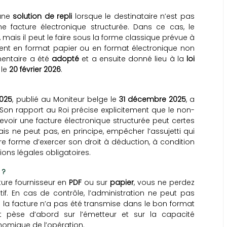
 une
solution de repli
lorsque le destinataire n’est pas
 facture électronique structurée. Dans ce cas, le
 mais il peut le faire sous la forme classique prévue à
ent en format papier ou en format électronique non
mentaire a été
adopté
et a ensuite donné lieu à la
loi
 le
20 février 2026
.
2025
, publié au Moniteur belge le
31 décembre 2025
, a
. Son rapport au Roi précise explicitement que le non-
evoir une facture électronique structurée peut certes
ais ne peut pas, en principe, empêcher l’assujetti qui
re forme d’exercer son droit à déduction, à condition
ions légales obligatoires.
 ?
ture fournisseur en
PDF
ou sur
papier
, vous ne perdez
f. En cas de contrôle, l’administration ne peut pas
 la facture n’a pas été transmise dans le bon format
at pèse d’abord sur l’émetteur et sur la capacité
onomique de l’opération.