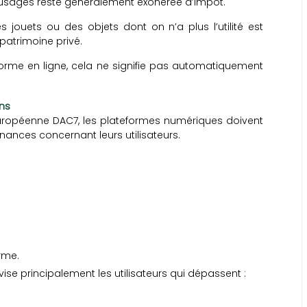
 usagés reste généralement exonérée d’impôt.
jouets ou des objets dont on n’a plus l’utilité est
atrimoine privé.
orme en ligne, cela ne signifie pas automatiquement
ons
 européenne DAC7, les plateformes numériques doivent
inances concernant leurs utilisateurs.
orme.
vise principalement les utilisateurs qui dépassent :