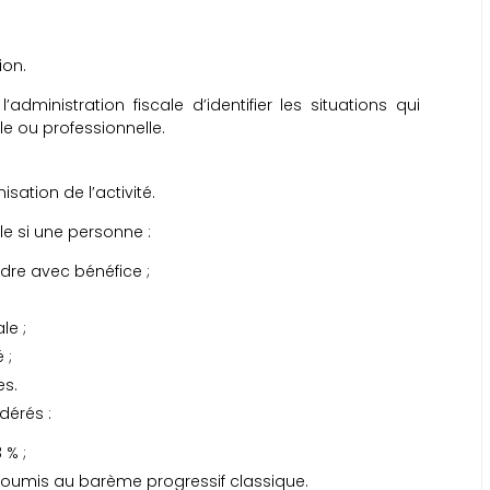
.
ion.
administration fiscale d’identifier les situations qui
le ou professionnelle.
isation de l’activité.
le si une personne :
dre avec bénéfice ;
le ;
 ;
ées.
dérés :
 % ;
soumis au barème progressif classique.